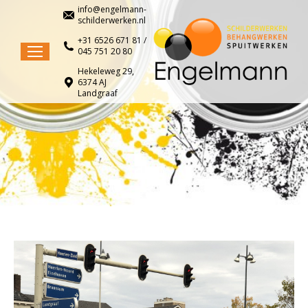
info@engelmann-
schilderwerken.nl
+31 6526 671 81 /
045 751 20 80
Hekeleweg 29,
6374 AJ
Landgraaf