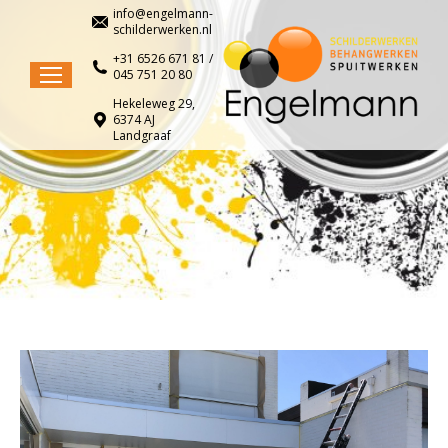
info@engelmann-
schilderwerken.nl
+31 6526 671 81 /
045 751 20 80
Hekeleweg 29,
6374 AJ
Landgraaf